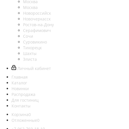
Москва
Москва
Новороссийск
Новочеркасск
Ростов-на-Дону
Серафимович
Сочи
Суровикино
Тихорецк
Шахты
Элиста
Личный кабинет
Главная
Каталог
Новинки
Распродажа
Для гостиниц
Контакты
Корзина
0
Отложенные
0
+7-962-760-18-10