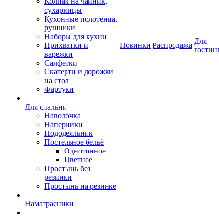
Колпак на чайник,
сухарницы
Кухонные полотенца,
рушники
Наборы для кухни
Для
Прихватки и
Новинки
Распродажа
гостин
варежки
Салфетки
Скатерти и дорожки
на стол
Фартуки
Для спальни
Наволочка
Наперники
Пододеяльник
Постельное бельё
Однотонное
Цветное
Простынь без
резинки
Простынь на резинке
Наматрасники