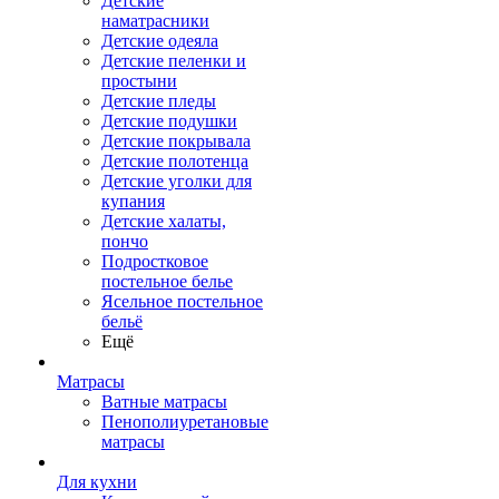
Детские
наматрасники
Детские одеяла
Детские пеленки и
простыни
Детские пледы
Детские подушки
Детские покрывала
Детские полотенца
Детские уголки для
купания
Детские халаты,
пончо
Подростковое
постельное белье
Ясельное постельное
бельё
Ещё
Матрасы
Ватные матрасы
Пенополиуретановые
матрасы
Для кухни