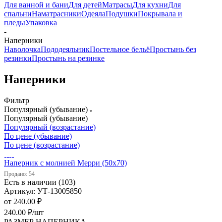
Для ванной и бани
Для детей
Матрасы
Для кухни
Для
спальни
Наматрасники
Одеяла
Подушки
Покрывала и
пледы
Упаковка
-
Наперники
Наволочка
Пододеяльник
Постельное бельё
Простынь без
резинки
Простынь на резинке
Наперники
Фильтр
Популярный (убывание)
Популярный (убывание)
Популярный (возрастание)
По цене (убывание)
По цене (возрастание)
Наперник с молнией Мерри (50х70)
Продано: 54
Есть в наличии (103)
Артикул: УТ-13005850
от
240.00 ₽
240.00
₽
/шт
РАЗМЕР НАПЕРНИКА