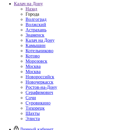
Калач на Дону
Назад
Города
Волгоград
Волжский
Астрахань
Знаменск
Калач на Дону
Камышин
Котельниково
Котово
Морозовск
Москва
Москва
Новороссийск
Новочеркасск
Ростов-на-Дону
Серафимович
Сочи
Суровикино
Тихорецк
Шахты
Элиста
Личный кабинет